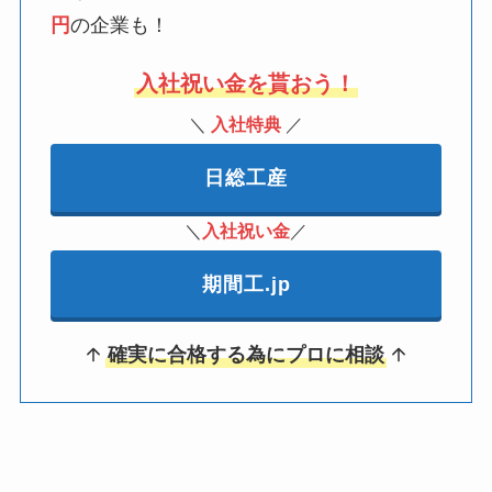
円
の企業も！
入社祝い金を貰おう！
＼
入社特典
／
日総工産
＼
入社祝い金
／
期間工.jp
確実に合格する為にプロに相談