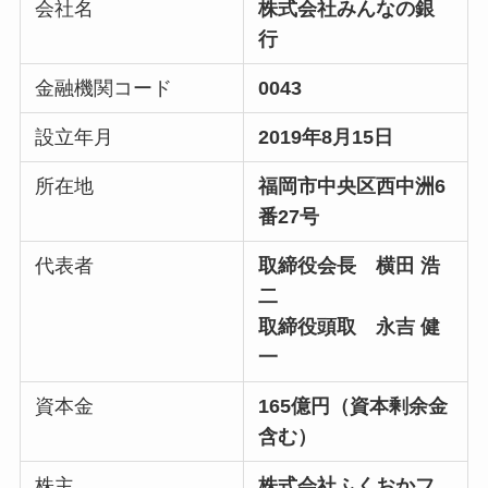
会社名
株式会社みんなの銀
行
金融機関コード
0043
設立年月
2019年8月15日
所在地
福岡市中央区西中洲6
番27号
代表者
取締役会長 横田 浩
二
取締役頭取 永吉 健
一
資本金
165億円（資本剰余金
含む）
株主
株式会社ふくおかフ