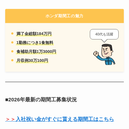
ホンダ期間工の魅力
満了金総額184万円
40代も活躍
1勤務につき1食無料
食補助月額1万3000円
月収例30万100円
■2026年最新の期間工募集状況
＞＞
入社祝い金がすぐに貰える期間工はこちら