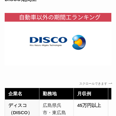
スクロールできます
企業名
勤務地
月収例
ディスコ
広島県呉
45万円以上
年
（DISCO）
市・東広島