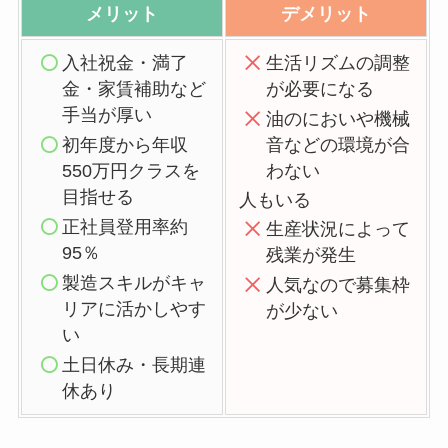
メリット
デメリット
入社祝金・満了
生活リズムの調整
金・家賃補助など
が必要になる
手当が厚い
油のにおいや機械
初年度から年収
音などの環境が合
550万円クラスを
わない
目指せる
人もいる
正社員登用率約
生産状況によって
95％
残業が発生
製造スキルがキャ
人気なので募集枠
リアに活かしやす
が少ない
い
土日休み・長期連
休あり