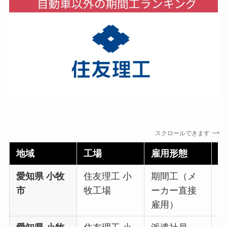
スクロールできます
地域
工場
雇用形態
愛知県 小牧
住友理工 小
期間工（メ
時
市
牧工場
ーカー直接
雇用）