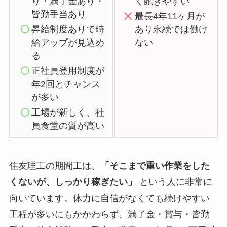
り・満了金あり・
く飽きやすい
皆勤手当あり
最長4年11ヶ月が
昇給制度ありで時
あり永続では働け
給アップが見込め
ない
る
正社員登用制度が
年2回とチャンス
が多い
工場が新しく、社
員食堂の質が高い
住友理工の期間工は、
「そこまで重い作業をした
くないが、しっかり稼ぎたい」
という人に非常に
向いています。体力に自信がなくても続けやすい
工程が多いにもかかわらず、満了金・賞与・皆勤