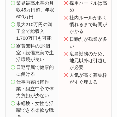
業界最高水準の月
採用ハードルは高
収45万円超、年収
め
600万円
社内ルールが多く
最大210万円の満
慣れるまで時間が
了金で総収入
かかる
1,700万円も可能
日勤だが残業が多
寮費無料の1K個
い
室＋設備充実で生
広島勤務のため、
活環境が良い
地元以外は引越し
日勤専属で健康的
が必要
に働ける
人気が高く募集枠
仕事内容は軽作
がすぐ埋まる
業・組立中心で体
力負担が少ない
未経験・女性も活
躍できる柔軟な職