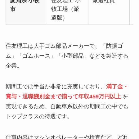
愛知県 小牧
住友理工 小
派遣社員
時
市
牧工場（派
遣版）
住友理工は大手ゴム部品メーカーで、「防振ゴ
ム」「ゴムホース」「小型部品」などを製造する
企業。
期間工では手当が非常に充実しており、
満了金・
賞与・退職餞別金まで揃って年収459万円以上
を
実現できるため、自動車系以外の期間工の中でも
トップクラスの待遇です。
仕事内容はマシンオペレーターや検査など、どれ