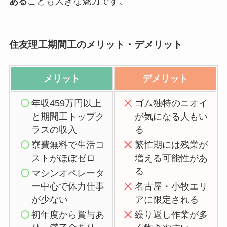
ある
ことも大きな魅力です。
住友理工期間工のメリット・デメリット
メリット
デメリット
年収459万円以上
ゴム独特のニオイ
と期間工トップク
が気になる人もい
ラスの収入
る
寮費無料で生活コ
繁忙期には残業が
ストがほぼゼロ
増える可能性があ
る
マシンオペレータ
ー中心で体力仕事
名古屋・小牧エリ
が少ない
アに限定される
初年度から賞与あ
繰り返し作業が多